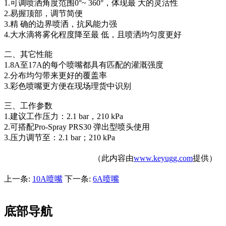
1.可调喷洒角度范围0°~ 360°，体现最 大的灵活性
2.易握顶部，调节简便
3.精 确的边界喷洒，抗风能力强
4.大水滴将雾化程度降至最 低，且喷洒均匀度更好
二、其它性能
1.8A至17A的每个喷嘴都具有匹配的灌溉强度
2.分布均匀带来更好的覆盖率
3.彩色喷嘴更方便在现场理货中识别
三、工作参数
1.建议工作压力：2.1 bar，210 kPa
2.可搭配Pro-Spray PRS30 弹出型喷头使用
3.压力调节至：2.1 bar；210 kPa
（此内容由
www.keyugg.com
提供）
上一条:
10A喷嘴
下一条:
6A喷嘴
底部导航